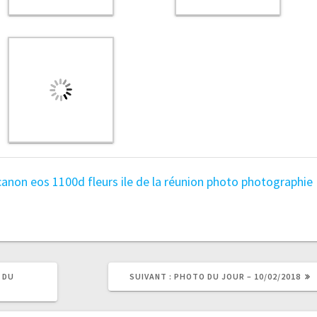
canon eos 1100d
fleurs
ile de la réunion
photo
photographie
ARTICLE
 DU
SUIVANT :
PHOTO DU JOUR – 10/02/2018
SUIVANT
: