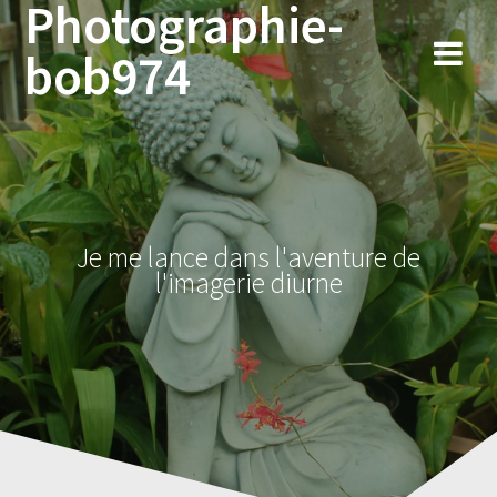
Photographie-
Skip
to
bob974
content
Je me lance dans l'aventure de
l'imagerie diurne