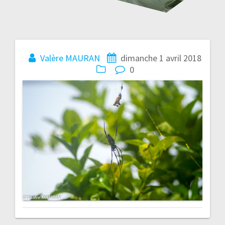
Navigation
Valère MAURAN
dimanche 1 avril 2018
0
de
l’article