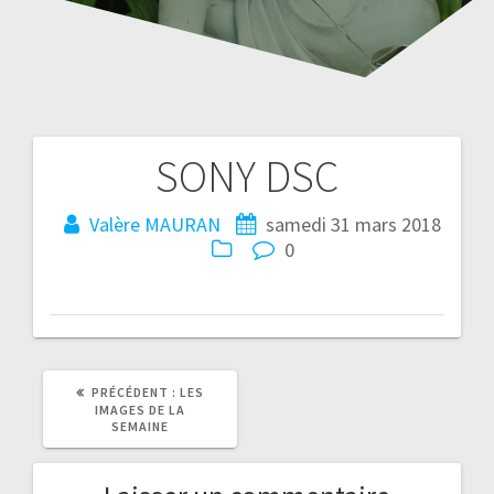
SONY DSC
Navigation
de
Valère MAURAN
samedi 31 mars 2018
0
l’article
ARTICLE
PRÉCÉDENT :
LES
PRÉCÉDENT
IMAGES DE LA
:
SEMAINE