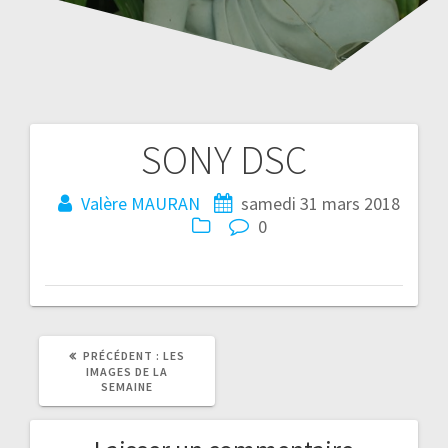
SONY DSC
Navigation
de
Valère MAURAN
samedi 31 mars 2018
0
l’article
ARTICLE
PRÉCÉDENT :
LES
PRÉCÉDENT
IMAGES DE LA
:
SEMAINE