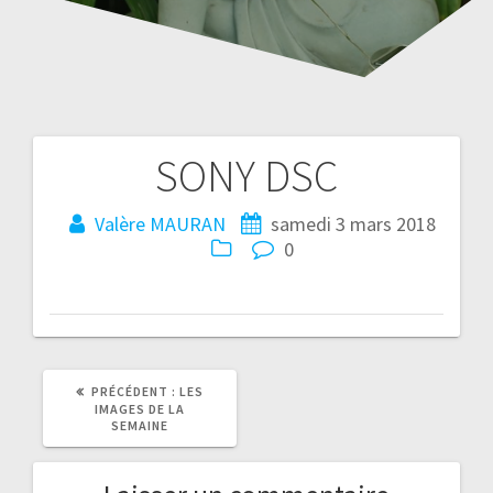
SONY DSC
Navigation
de
Valère MAURAN
samedi 3 mars 2018
0
l’article
ARTICLE
PRÉCÉDENT :
LES
PRÉCÉDENT
IMAGES DE LA
:
SEMAINE